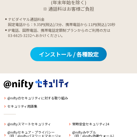
(年末年始を除く)
※ 通話料はお客様ご負担
ナビダイヤル通話料金
固定電話から：9.35円(税込)/3分、携帯電話から:11円(税込)/20秒
IP電話、国際電話、携帯電話定額制プランからのご利用の方は
03-6625-3232へおかけください。
インストール / 各種設定
@niftyのセキュリティに対する取り組み
セキュリティ用語集
@niftyスマートセキュリティ
常時安全セキュリティ24
@niftyセキュア・プライバシー
@niftyみやブル
（旧：@niftyパスワードマネージャ
（旧：@nifty詐欺ウォール）