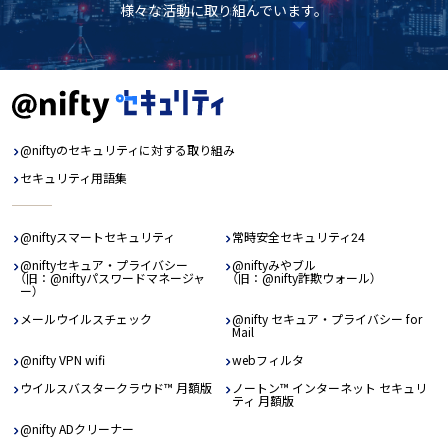
様々な活動に取り組んでいます。
@niftyのセキュリティに対する取り組み
セキュリティ用語集
@niftyスマートセキュリティ
常時安全セキュリティ24
@niftyセキュア・プライバシー
@niftyみやブル
（旧：@niftyパスワードマネージャ
（旧：@nifty詐欺ウォール）
ー）
メールウイルスチェック
@nifty セキュア・プライバシー for
Mail
@nifty VPN wifi
webフィルタ
ウイルスバスタークラウド™ 月額版
ノートン™ インターネット セキュリ
ティ 月額版
@nifty ADクリーナー