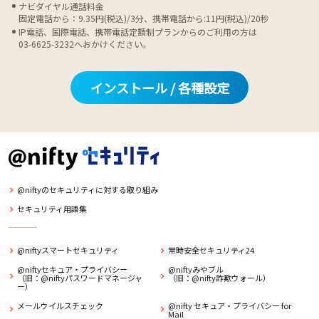
ナビダイヤル通話料金
固定電話から：9.35円(税込)/3分、携帯電話から:11円(税込)/20秒
IP電話、国際電話、携帯電話定額制プランからのご利用の方は
03-6625-3232へおかけください。
インストール / 各種設定
@niftyのセキュリティに対する取り組み
セキュリティ用語集
@niftyスマートセキュリティ
常時安全セキュリティ24
@niftyセキュア・プライバシー
@niftyみやブル
（旧：@niftyパスワードマネージャ
（旧：@nifty詐欺ウォール）
ー）
メールウイルスチェック
@nifty セキュア・プライバシー for
Mail