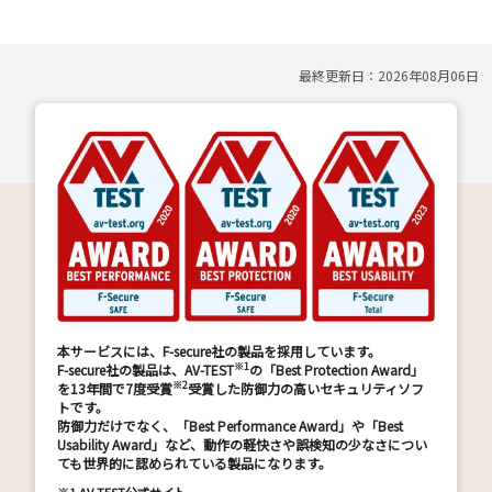
最終更新日：
2026年08月06日
本サービスには、F-secure社の製品を採用しています。
※1
F-secure社の製品は、AV-TEST
の「Best Protection Award」
※2
を13年間で7度受賞
受賞した防御力の高いセキュリティソフ
トです。
防御力だけでなく、「Best Performance Award」や「Best
Usability Award」など、動作の軽快さや誤検知の少なさについ
ても世界的に認められている製品になります。
※1.
AV-TEST公式サイト