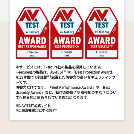
本サービスには、F-secure社の製品を採用しています。
※1
F-secure社の製品は、AV-TEST
の「Best Protection Award」
※2
を13年間で7度受賞
受賞した防御力の高いセキュリティソフ
トです。
防御力だけでなく、「Best Performance Award」や「Best
Usability Award」など、動作の軽快さや誤検知の少なさについ
ても世界的に認められている製品になります。
※1.
AV-TEST公式サイト
※2.
調査機関2011年~2023年