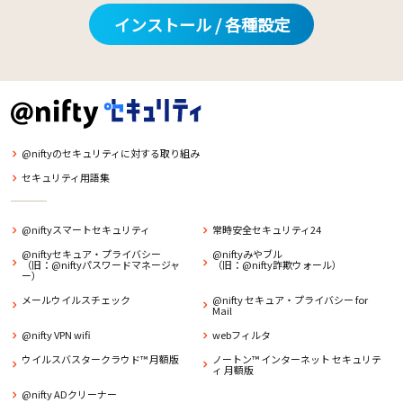
インストール / 各種設定
@niftyのセキュリティに対する取り組み
セキュリティ用語集
@niftyスマートセキュリティ
常時安全セキュリティ24
@niftyセキュア・プライバシー
@niftyみやブル
（旧：@niftyパスワードマネージャ
（旧：@nifty詐欺ウォール）
ー）
メールウイルスチェック
@nifty セキュア・プライバシー for
Mail
@nifty VPN wifi
webフィルタ
ウイルスバスタークラウド™ 月額版
ノートン™ インターネット セキュリテ
ィ 月額版
@nifty ADクリーナー