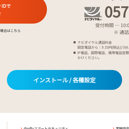
057
 IDで
む
受付時間 … 10:0
ない場合はこちら
※ 通
ナビダイヤル通話料金
固定電話から：9.35円(税込)/3分
IP電話、国際電話、携帯電話定
かけください。
インストール / 各種設定
@niftyスマートセキュリティ
常時安全