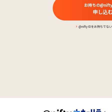
お持ちの@nifty
申し込
@nifty IDをお持ちで