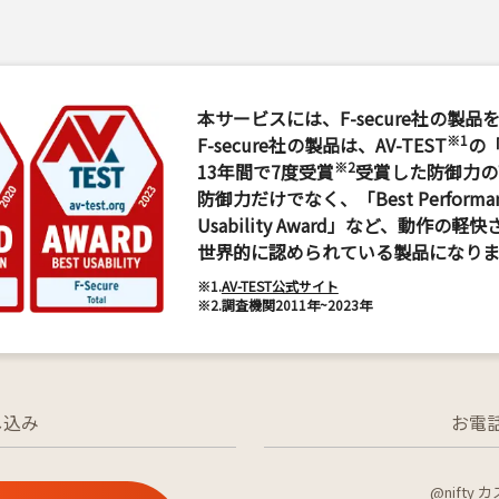
本サービスには、F-secure社の製
※1
F-secure社の製品は、AV-TEST
の「B
※2
13年間で7度受賞
受賞した防御力の
防御力だけでなく、「Best Performan
Usability Award」など、動作
世界的に認められている製品になりま
※1.
AV-TEST公式サイト
※2.
調査機関2011年~2023年
し込み
お電
@nift