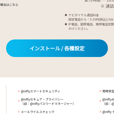
ない場合はこちら
※ 通
ナビダイヤル通話料金
固定電話から：9.35円(税込)/3分
IP電話、国際電話、携帯電話定
かけください。
インストール / 各種設定
@niftyスマートセキュリティ
常時安全
@niftyセキュア・プライバシー
@nift
（旧：@niftyパスワードマネージャー）
（旧：@
メールウイルスチェック
@nift