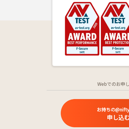
Webでのお申
お持ちの@nifty
申し込