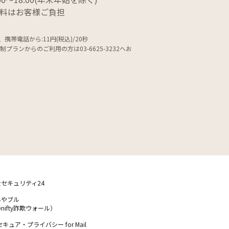
話料はお客様ご負担
、携帯電話から:11円(税込)/20秒
額制プランからのご利用の方は
03-6625-3232へお
セキュリティ24
yみやブル
nifty詐欺ウォール）
y セキュア・プライバシー for Mail