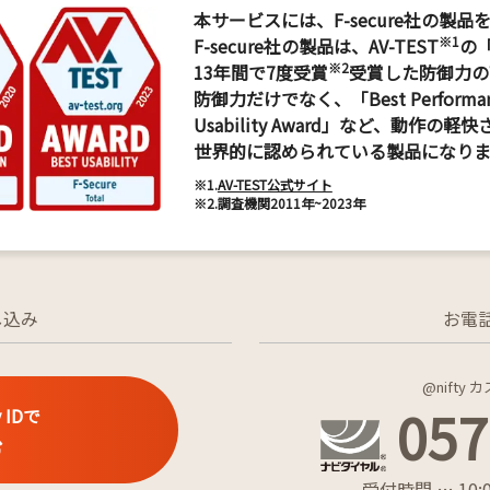
本サービスには、F-secure社の製
※1
F-secure社の製品は、AV-TEST
の「B
※2
13年間で7度受賞
受賞した防御力の
防御力だけでなく、「Best Performan
Usability Award」など、動作
世界的に認められている製品になりま
※1.
AV-TEST公式サイト
※2.
調査機関2011年~2023年
し込み
お電
@nift
057
 IDで
む
受付時間 … 10:0