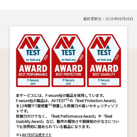
最終更新日：
2026年08月06日
本サービスには、F-secure社の製品を採用しています。
※1
F-secure社の製品は、AV-TEST
の「Best Protection Award」
※2
を13年間で7度受賞
受賞した防御力の高いセキュリティソフ
トです。
防御力だけでなく、「Best Performance Award」や「Best
Usability Award」など、動作の軽快さや誤検知の少なさについ
ても世界的に認められている製品になります。
※1.
AV-TEST公式サイト