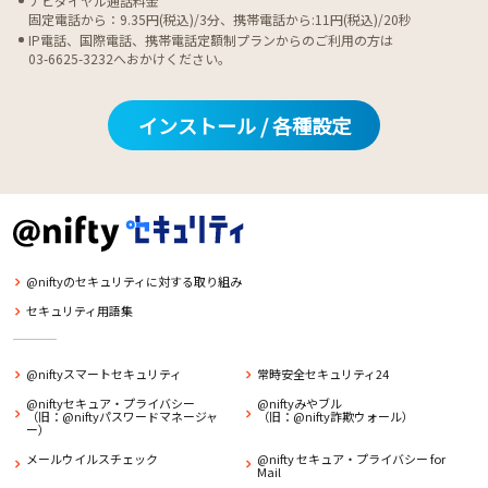
ナビダイヤル通話料金
固定電話から：9.35円(税込)/3分、携帯電話から:11円(税込)/20秒
IP電話、国際電話、携帯電話定額制プランからのご利用の方は
03-6625-3232へおかけください。
インストール / 各種設定
@niftyのセキュリティに対する取り組み
セキュリティ用語集
@niftyスマートセキュリティ
常時安全セキュリティ24
@niftyセキュア・プライバシー
@niftyみやブル
（旧：@niftyパスワードマネージャ
（旧：@nifty詐欺ウォール）
ー）
メールウイルスチェック
@nifty セキュア・プライバシー for
Mail